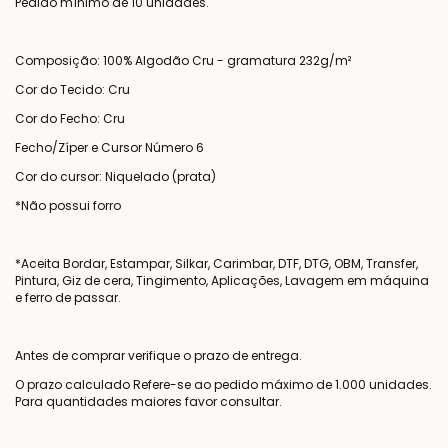
Pedido mínimo de 10 unidades.
Composição: 100% Algodão Cru - gramatura 232g/m²
Cor do Tecido: Cru
Cor do Fecho: Cru
Fecho/Zíper e Cursor Número 6
Cor do cursor: Niquelado (prata)
*Não possui forro
*Aceita Bordar, Estampar, Silkar, Carimbar, DTF, DTG, OBM, Transfer,
Pintura, Giz de cera, Tingimento, Aplicações, Lavagem em máquina
e ferro de passar.
Antes de comprar verifique o prazo de entrega.
O prazo calculado Refere-se ao pedido máximo de 1.000 unidades.
Para quantidades maiores favor consultar.