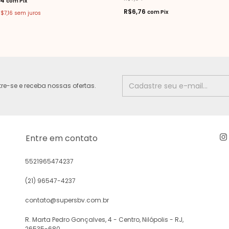
74
com
Pix
R$6,76
com
Pix
$7,16
sem juros
e-se e receba nossas ofertas.
Entre em contato
5521965474237
(21) 96547-4237
contato@supersbv.com.br
R. Marta Pedro Gonçalves, 4 - Centro, Nilópolis - RJ,
26535-680