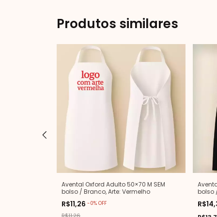
Produtos similares
0×90 G SEM
Avental Oxford Adulto 50×70 M SEM
Aventa
ranco
bolso / Branco, Arte: Vermelho
bolso 
R$11,26
R$14,
-
0
%
OFF
R$11,26