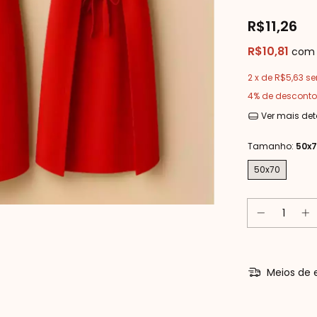
R$11,26
R$10,81
com
2
x de
R$5,63
se
4% de desconto
Ver mais det
Tamanho:
50x
50x70
Meios de 