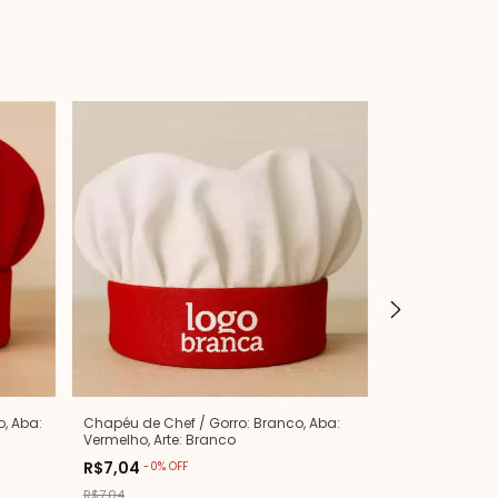
, Aba:
Chapéu de Chef / Gorro: Branco, Aba:
Chapéu de Chef
Vermelho, Arte: Branco
Branco, Arte: 
R$7,04
R$7,04
-
0
%
OFF
-
0
%
OF
R$7,04
R$7,04