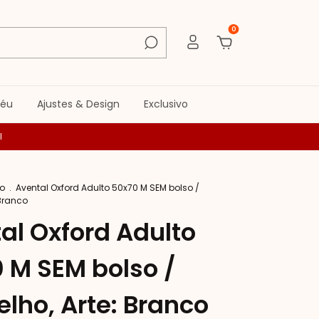
0
péu
Ajustes & Design
Exclusivo
l
vo
.
Avental Oxford Adulto 50x70 M SEM bolso /
 Branco
al Oxford Adulto
 M SEM bolso /
lho, Arte: Branco