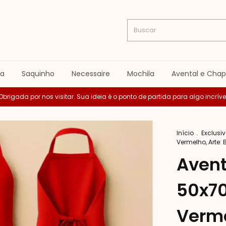
la
Saquinho
Necessaire
Mochila
Avental e Cha
Obrigada por nos visitar. Sua ideia é o ponto de partida para algo incríve
Início
.
Exclusi
Vermelho, Arte:
Avent
50x70
Verme