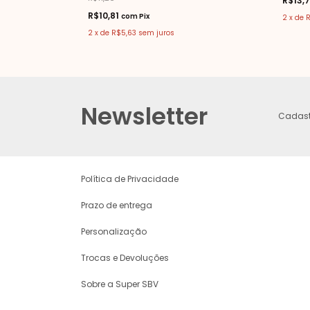
R$13,
R$10,81
com
Pix
2
x
de
R
2
x
de
R$5,63
sem juros
Newsletter
Cadastr
Política de Privacidade
Prazo de entrega
Personalização
Trocas e Devoluções
Sobre a Super SBV