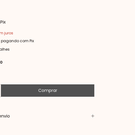
Pix
m juros
pagando com Pix
alhes
70
envio