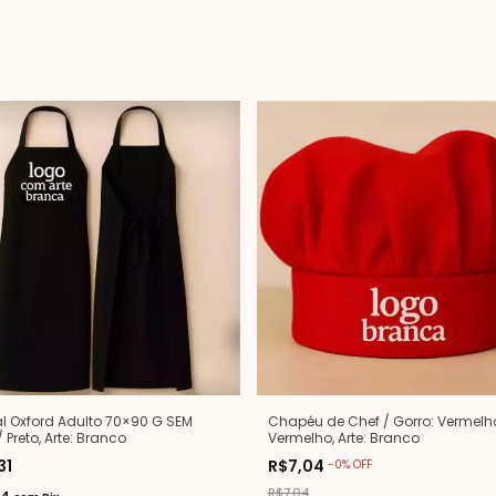
l Oxford Adulto 70×90 G SEM
Chapéu de Chef / Gorro: Vermelho
/ Preto, Arte: Branco
Vermelho, Arte: Branco
31
R$7,04
-
0
%
OFF
R$7,04