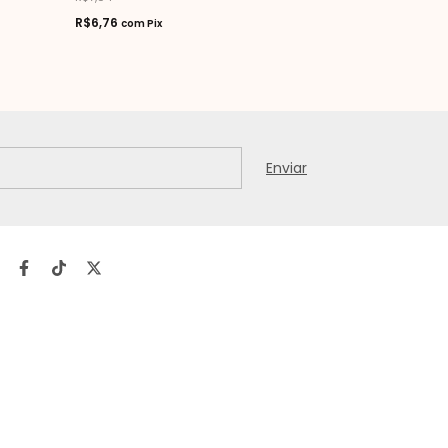
R$6,76
R$6,76
com
Pix
com
Pix